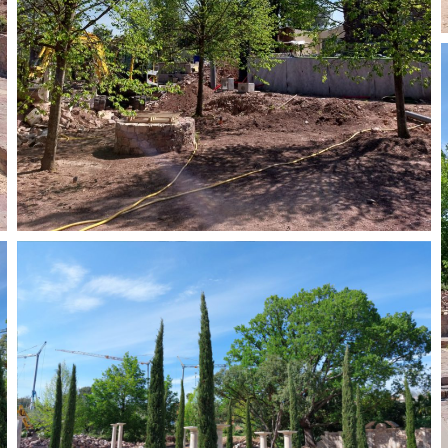
nts
oroutière